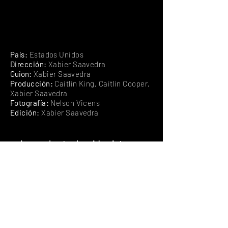
País:
Estados Unidos
Dirección:
Xabier Saavedra
Guion
:
Xabier Saavedra
Producción:
Caitlin King, Caitlin Cooper,
Xabier Saavedra
Fotografía:
Nelson Vicens
Edición:
Xabier Saavedra
Luna y la otra ha sido vista por
audiencias de más de 15 festivales
internacionales, entre ellas Actrum
(España), Rome Prisma (Italia) y el
Festival Internacional de Cine
Tequila (México).